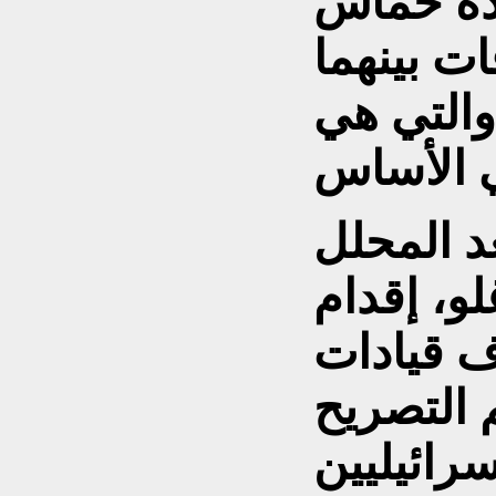
ادة حماس
ات بينهما
والتي هي
د المحلل
و، إقدام
ف قيادات
 التصريح
رائيليين