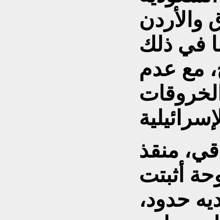
 والأردن
ا في ذلك
ح، مع عدم
الخروقات
قي، منقذ
حة أثبتت
يه حدود،