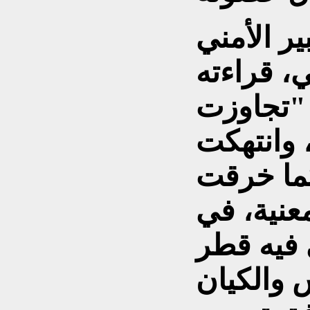
ر الأمني
، قراءته
 "تجاوزت
 وانتهكت
كما خرقت
معنية، في
 فيه قطر
والكيان