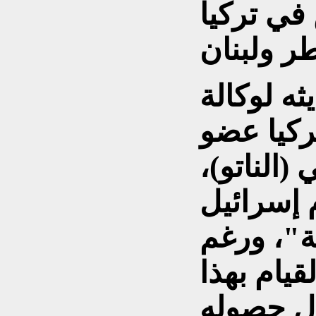
في تركيا
ثه لوكالة
ركيا عضو
الناتو)،
 إسرائيل
ة"، ورغم
يام بهذا