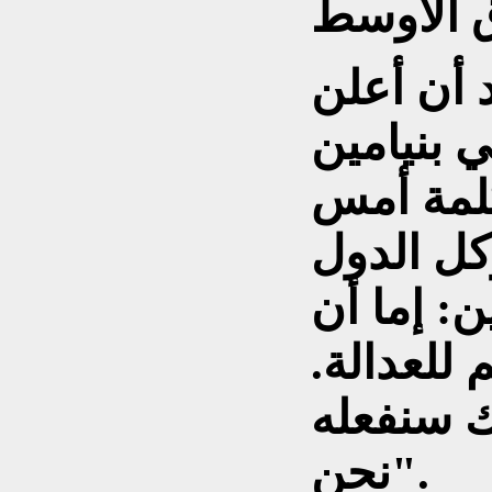
 أن أعلن
ي بنيامين
كلمة أمس
كل الدول
ن: إما أن
للعدالة.
لك سنفعله
نحن".