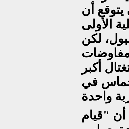
 يتوقع أن
ية الأولى
ول، لكن
 مفاوضات
تال أكبر
حماس في
أن "قيام