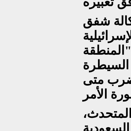
كالة شفق
إسرائيلية
"المنطقة
السيطرة
 تضرب متى
المتحدث،
السعودية