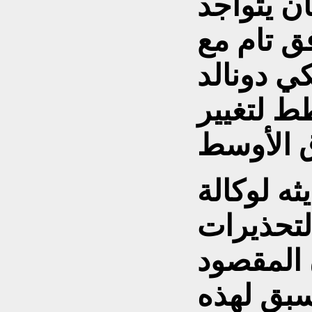
ن يتواجد
ق تام مع
كي دونالد
 لتغيير
ه لوكالة
لتحذيرات
ن المقصود
سبق لهذه