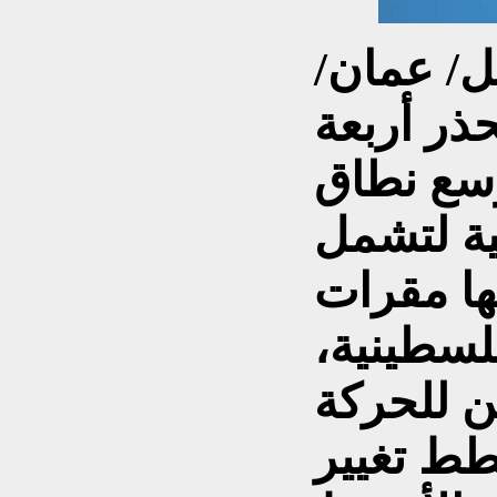
يل/ عمان/
ذر أربعة
سع نطاق
ية لتشمل
ها مقرات
لسطينية،
ن للحركة
ط تغيير