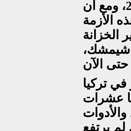
منتصف العام 2016، ومع أن
ه الأزمة
 الخزانة
د شيمشك،
في تركيا
ا عشرات
 والأدوات
لم يرتفع