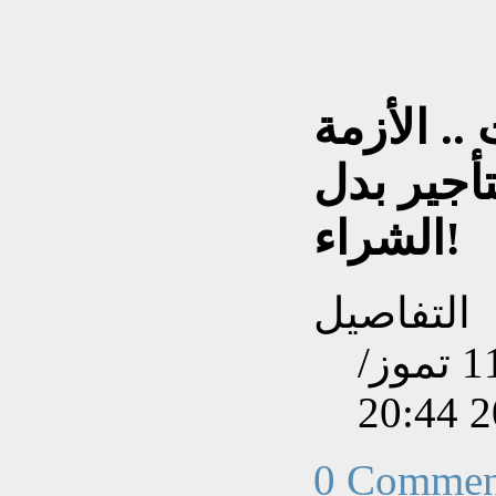
. الأزمة
تأجير بدل
الشراء!
التفاصيل
تم إنشاءه بتاريخ الخميس, 11 تموز/
0 Commen