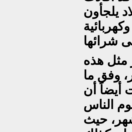
اد يلجأون
كهربائية
ر مثل هذه
، وفق ما
أيضاً أن
وم الناس
شهر، حيث