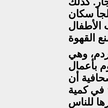
جار. كذلك
لجأ سكان
ب الأطفال
ردم، وهي
 بأعمال
حافية أن
يادة بأكثر من 70% في كمية