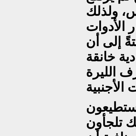
س، ولذلك
 الأدوات
ةً إلى أن
ية خانقة
ف الليرة
يستطيعون
ك تلجأون