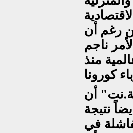
والمنزلية
لاقتصادية
ن رغم أن
لأمر ناجم
لمية منذ
ة.نت" أن
ضاً نتيجة
لفاشلة في