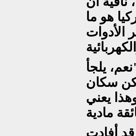
 نافية أن
كيا هو ما
 الأدوات
عم، يلجأ
لكن سكان
وهذا يعني
قد أفادت