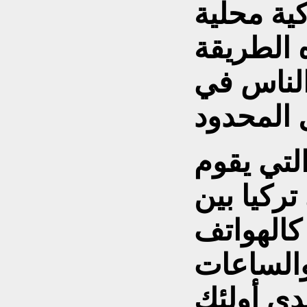
كية محلية
 الطريقة
الناس في
التي يقوم
تركيا بين
كالهواتف
والساعات
ى أولئك