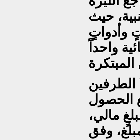
جع الليرة
نبية، حيث
ٍ وأدواتٍ
ة واحداً
ا الطرفين
ع الحصول
لغٍ مالي،
مبلغ، وفق