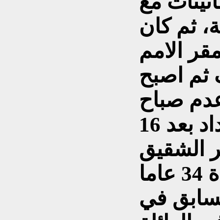
انينات مع
 ثم كان
قر الامم
 ثم اصبح
عدم صباح
الاثنين 15-1-2007 في بغداد بعد 16
ر الشقيق
صدام حسين, كان لمدة 34 عاما
سابق في