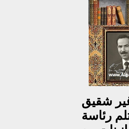
غير شقيق
م رئاسة