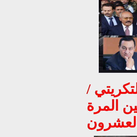
تكريتي /
ين المرة
العشرون