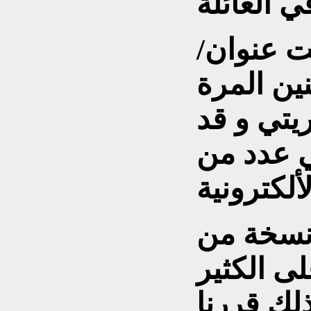
 عنوان/
ين المرة
ريتي و قد
 عدد من
 نسخة من
لى الكثير
ذلك قررنا