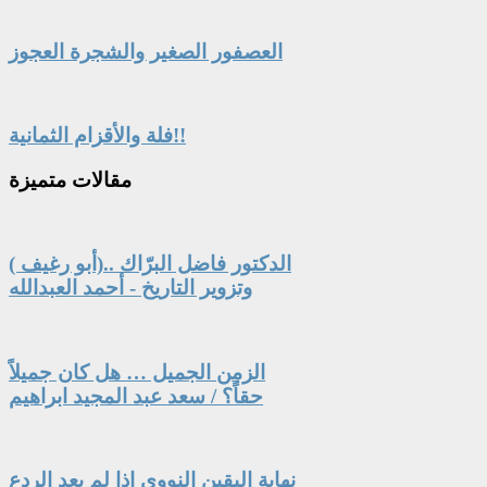
العصفور الصغير والشجرة العجوز
فلة والأقزام الثمانية!!
مقالات
متميزة
الدكتور فاضل البرّاك ..(أبو رغيف )
وتزوير التاريخ - أحمد العبدالله
الزمن الجميل … هل كان جميلاً
حقاً؟ / سعد عبد المجيد ابراهيم
نهاية اليقين النووي إذا لم يعد الردع