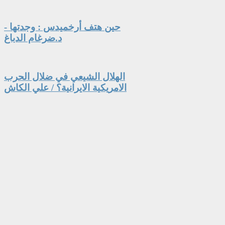
حين هتف أرخميدس : وجدتها -
د.ضرغام الدباغ
الهلال الشيعي في ضلال الحرب
الامريكية الايرانية؟ / علي الكاش