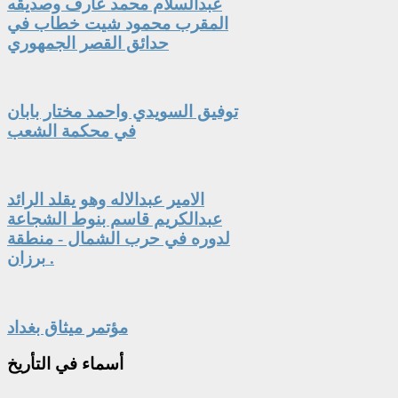
عبدالسلام محمد عارف وصديقه
المقرب محمود شيت خطاب في
حدائق القصر الجمهوري
توفيق السويدي واحمد مختار بابان
في محكمة الشعب
الامير عبدالاله وهو يقلد الرائد
عبدالكريم قاسم بنوط الشجاعة
لدوره في حرب الشمال - منطقة
برزان .
مؤتمر ميثاق بغداد
أسماء
في التأريخ