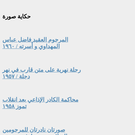
حكاية
صورة
المرحوم العقيد فاضل عباس
المهداوي و أسرته / ١٩٦٠
رحلة نهرية على متن قارب في نهر
دجلة / ١٩٥٧
محاكمة الكادر الإذاعي بعد انقلاب
تموز ١٩٥٨
صورتان نادرتان للمرحومين