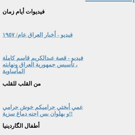
فيديوات
أيام زمان
فيديو - أخبار العراق عام/ ١٩٥٧
فيديو - قصة عبدالكريم قاسم كاملة
، تأسيس جمهورية العراق ونهايته
المأساوية
من
القلب للقلب
عمي أبختي حراميكم خوش حرامي
و بهلوان بس احنه دماغ سزية!!
أطفال
الگاردينيا