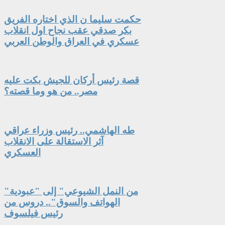
حكمت سليما ن الذي اختاره الفريق
بكر صدقي عقب نجاح اول انقلاب
عسكري في العراق والوطن العربي
قصة رئيس أركان للجيش بكت عليه
مصر.. من هو وما قصته؟
طه الهاشمي.. رئيس وزراء عراقي
آثر الاستقالة على الانقلاب
العسكري
"من النمل الشيوعي" إلى "عبودية
الهواتف والسوق".. دروس من
رئيس فيلسوف