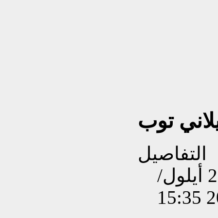
لاني توب
التفاصيل
تم إنشاءه بتاريخ الخميس, 27 أيلول/