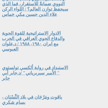
النووي ضمانةً للاستقرار، فما الذي
سيحفظ توازن العالم؟ / اللواء الركن
علاء الدين حسين مكي خماس
الادوار الاستراتيجية للقوة الجوية
والدفاع الجوي العراقي في الحرب
مع ايران ١٩٨٠- ١٩٨٨ / د.علوان
العبوسي
الاستبداد في رواية ألكسي تولستوي
" الأمير سيربرياني" /د.جابر أبي
جابر
ياقوت ومَرْجَان في بلاد النِّسْيَان -
بسام شكري