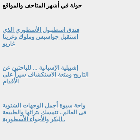
جولة
في أشهر المتاحف والمواقع
فندق اسطنبول الأسطوري الذي
استقبل جواسيس وملوك وغريتا
غاربو
إشبيلية الإسبانية ... للباحثين عن
التاريخ ومتعة الاستكشاف سيراً على
الأقدام
واحة سيوة أجمل الوجهات الشتوية
فى العالم.. تتمسك بتراثها والطبيعة
البكر والأجواء الأسطورية..