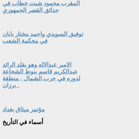
المقرب محمود شيت خطاب في
حدائق القصر الجمهوري
توفيق السويدي واحمد مختار بابان
في محكمة الشعب
الامير عبدالاله وهو يقلد الرائد
عبدالكريم قاسم بنوط الشجاعة
لدوره في حرب الشمال - منطقة
برزان .
مؤتمر ميثاق بغداد
أسماء
في التأريخ