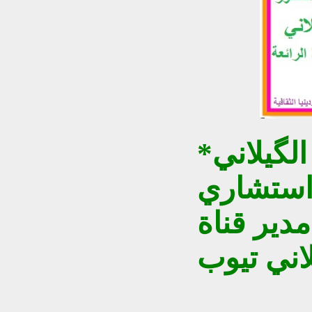
الگيلاني
استشاري
ير قناة