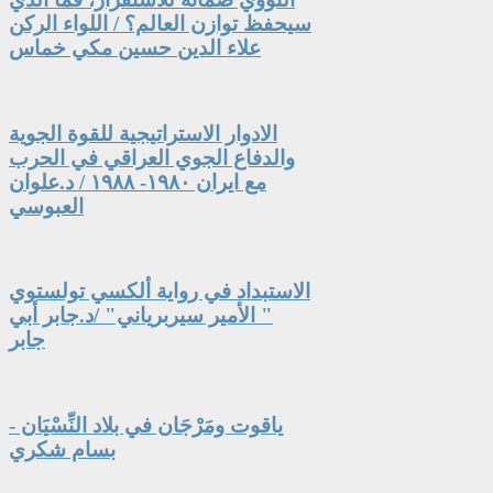
سيحفظ توازن العالم؟ / اللواء الركن
علاء الدين حسين مكي خماس
الادوار الاستراتيجية للقوة الجوية
والدفاع الجوي العراقي في الحرب
مع ايران ١٩٨٠- ١٩٨٨ / د.علوان
العبوسي
الاستبداد في رواية ألكسي تولستوي
" الأمير سيربرياني" /د.جابر أبي
جابر
ياقوت ومَرْجَان في بلاد النِّسْيَان -
بسام شكري