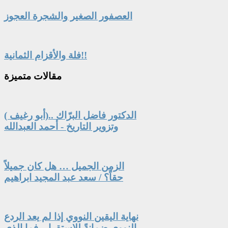
العصفور الصغير والشجرة العجوز
فلة والأقزام الثمانية!!
مقالات
متميزة
الدكتور فاضل البرّاك ..(أبو رغيف )
وتزوير التاريخ - أحمد العبدالله
الزمن الجميل … هل كان جميلاً
حقاً؟ / سعد عبد المجيد ابراهيم
نهاية اليقين النووي إذا لم يعد الردع
النووي ضمانةً للاستقرار، فما الذي