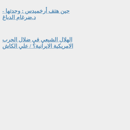
حين هتف أرخميدس : وجدتها -
د.ضرغام الدباغ
الهلال الشيعي في ضلال الحرب
الامريكية الايرانية؟ / علي الكاش