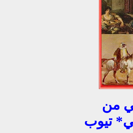
الفن التشكيلي العراقي من
ني* تيوب