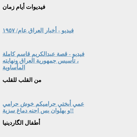
فيديوات
أيام زمان
فيديو - أخبار العراق عام/ ١٩٥٧
فيديو - قصة عبدالكريم قاسم كاملة
، تأسيس جمهورية العراق ونهايته
المأساوية
من
القلب للقلب
عمي أبختي حراميكم خوش حرامي
و بهلوان بس احنه دماغ سزية!!
أطفال
الگاردينيا