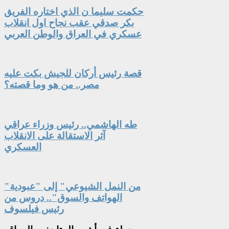
حكمت سليما ن الذي اختاره الفريق
بكر صدقي عقب نجاح اول انقلاب
عسكري في العراق والوطن العربي
قصة رئيس أركان للجيش بكت عليه
مصر.. من هو وما قصته؟
طه الهاشمي.. رئيس وزراء عراقي
آثر الاستقالة على الانقلاب
العسكري
"من النمل الشيوعي" إلى "عبودية
الهواتف والسوق".. دروس من
رئيس فيلسوف