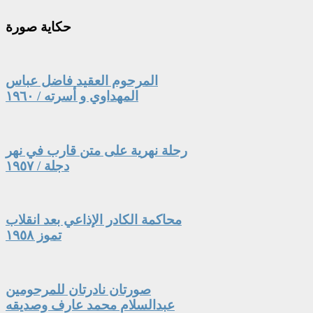
حكاية
صورة
المرحوم العقيد فاضل عباس
المهداوي و أسرته / ١٩٦٠
رحلة نهرية على متن قارب في نهر
دجلة / ١٩٥٧
محاكمة الكادر الإذاعي بعد انقلاب
تموز ١٩٥٨
صورتان نادرتان للمرحومين
عبدالسلام محمد عارف وصديقه