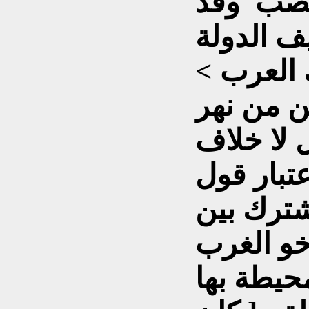
خصب وقد
ف الدولة
 العرب >
من من نهر
 لا خلاف
عتبار قول
شترك بين
خو الغرب