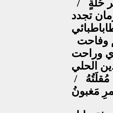
 حُلةٍ /
مان تجدد
كم وفاحت
دي وراحت
َ مُقلَتُهُ /
ُمرِ مَغبونُ