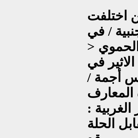
ن اختلفت
نبية / في
الحموي <
لاثير في
يس أجمة /
 المعارف
الغربية :
ابل الحلة