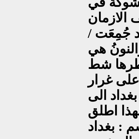
 وشوكة في
د جُمِعَت /
َالنونُ
هي
شطرها شط
على غرار
غداد الى
هذا اطلق
م : بغداد