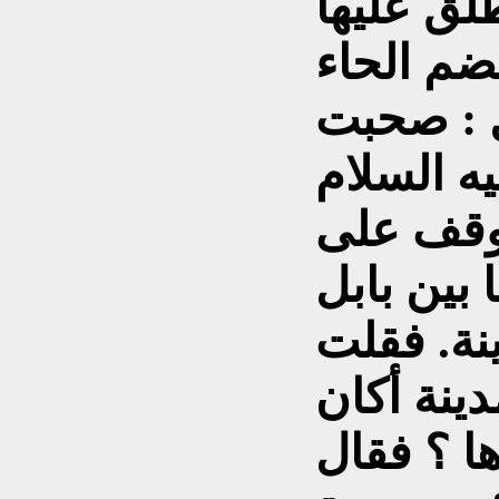
لق عليها
ل : صحبت
يه السلام
وقف على
 بين بابل
ينة. فقلت
دينة أكان
ها ؟ فقال