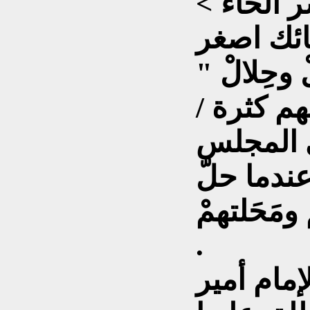
ر الحاء >
ائك اصغر
وحِلالْ "
هم كثرة /
ي المجلس
ندما حلّ
ومَحَلتهمْ
.
إمام أمير