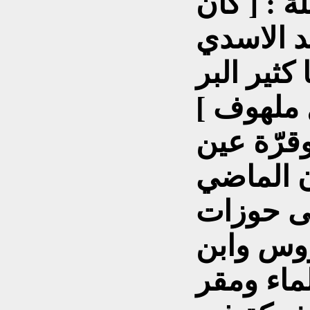
ة : [ كان
د الاسدي
كثير البر
قرّة عين
ن الماضي
لى حوزات
وس وابن
ماء ومقر