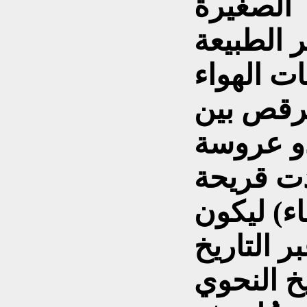
الصغيرة
ر الطبيعة
ت الهواء
 يرقص بين
غدو عروسة
دت قريحة
اء) ليكون