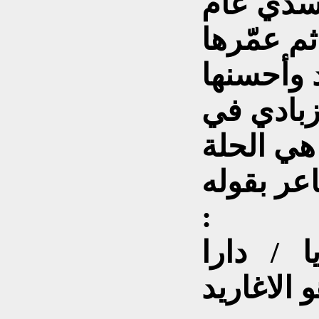
أسدي عام
ثم عمّرها
سنها ] أكد
زبادي في
هي الحلة
اعر بقوله
:
يا / دارا
 الاغاريد