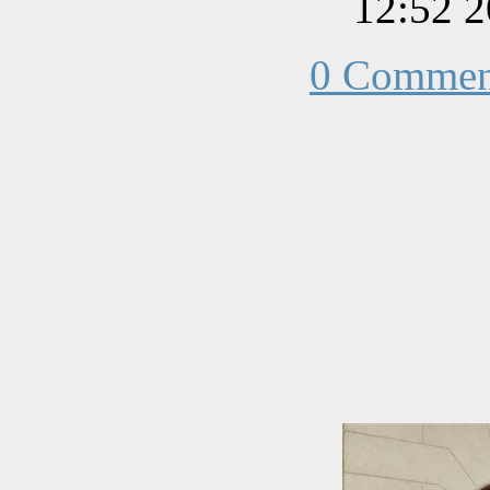
0 Commen