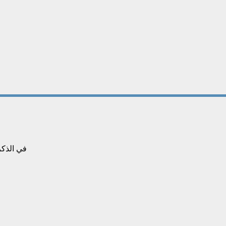
في الذكرى/١٥ لغزو العراق لماذا إنهار العراق أمام الغ