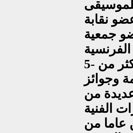
 للموسيقى
عضو نقابة
ضو جمعية
5- غنى المقام العراقي في اكثر من
ة وجوائز
عديدة من
ت الفنية
 عاما من