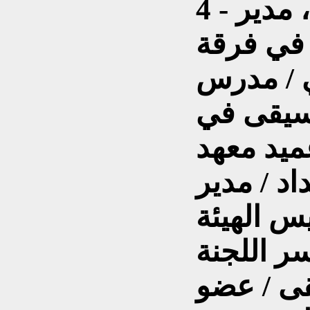
4 - شغل بعض المواقع ، مدير
في فرقة
ي / مدرس
وسيقى في
عميد معهد
د / مدير
س الهيئة
سر اللجنة
قى / عضو