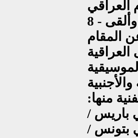
8 - كتب العديد من البحوث وألقى
ن المقام
العراقية
لموسيقية
والأجنبية
ية منها:
 باريس /
 بتونس /