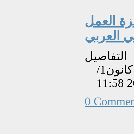
زة العمل
ئي العربي
التفاصيل
تم إنشاءه بتاريخ الأحد, 08 كانون1/
0 Commen