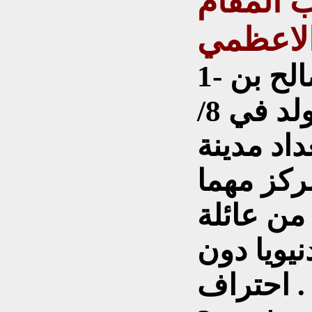
 المقام
الاعظمي
1- حسين بن اسماعيل بن صالح بن
رحيم العبيدي الأعظمي ، ولد في 8/
 في بغداد مدينة
ركز مهما
 من عائلة
نيويا دون
احتراف .