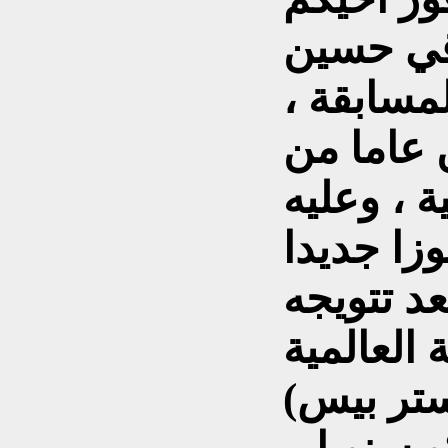
قي حسين
مسابقة ،
ن عاما من
ية ، وعليه
زا جديدا
عد تتويجه
ابقة العالمية
(ماستر بيس A masterpiece) التي