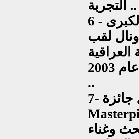
التجربة ..
6 - حاز على جائزة الابداع الكبرى
عراق عام 1999 / ونال لقب
 العراقية
(سفير المقام العراقي) عام 2003
..
7- نال جائزة (الـ ماستر بيس , A
) العالمية من منظمة
2 ، عن بحث وغناء